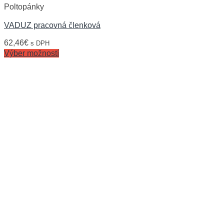
Poltopánky
VADUZ pracovná členková
62,46
€
s DPH
Výber možností