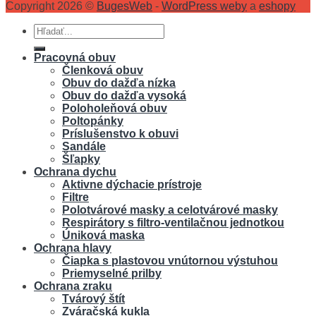
Copyright 2026 ©
BugesWeb
-
WordPress weby
a
eshopy
Hľadať:
Pracovná obuv
Členková obuv
Obuv do dažďa nízka
Obuv do dažďa vysoká
Poloholeňová obuv
Poltopánky
Príslušenstvo k obuvi
Sandále
Šľapky
Ochrana dychu
Aktivne dýchacie prístroje
Filtre
Polotvárové masky a celotvárové masky
Respirátory s filtro-ventilačnou jednotkou
Úniková maska
Ochrana hlavy
Čiapka s plastovou vnútornou výstuhou
Priemyselné prilby
Ochrana zraku
Tvárový štít
Zváračská kukla