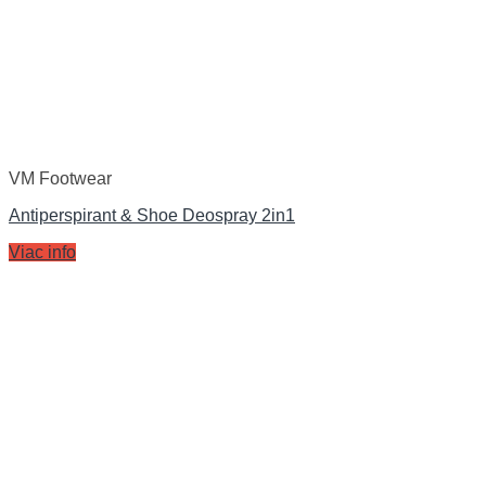
VM Footwear
Antiperspirant & Shoe Deospray 2in1
Viac info