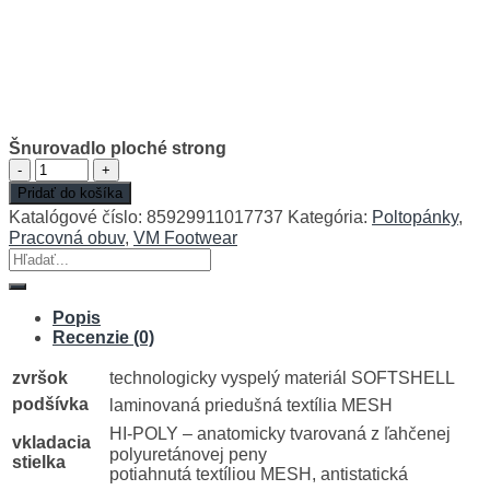
Šnurovadlo ploché strong
množstvo
Pridať do košíka
Šnurovadlo
ploché
Katalógové číslo:
85929911017737
Kategória:
Poltopánky
,
strong
Pracovná obuv
,
VM Footwear
Hľadať:
Popis
Recenzie (0)
zvršok
technologicky vyspelý materiál SOFTSHELL
podšívka
laminovaná priedušná textília MESH
HI-POLY – anatomicky tvarovaná z ľahčenej
vkladacia
polyuretánovej peny
stielka
potiahnutá textíliou MESH, antistatická