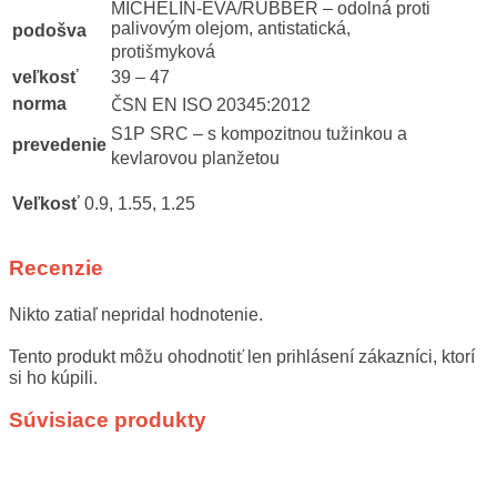
MICHELIN-EVA/RUBBER – odolná proti
palivovým olejom, antistatická,
podošva
protišmyková
veľkosť
39 – 47
norma
ČSN EN ISO 20345:2012
S1P SRC – s kompozitnou tužinkou a
prevedenie
kevlarovou planžetou
Veľkosť
0.9, 1.55, 1.25
Recenzie
Nikto zatiaľ nepridal hodnotenie.
Tento produkt môžu ohodnotiť len prihlásení zákazníci, ktorí
si ho kúpili.
Súvisiace produkty