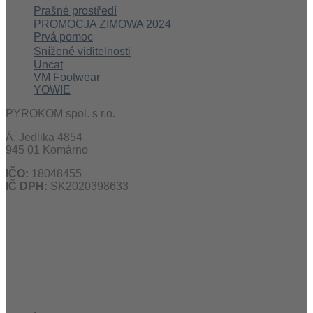
Prašné prostředí
PROMOCJA ZIMOWA 2024
Prvá pomoc
Snížené viditelnosti
Uncat
VM Footwear
YOWIE
PYROKOM spol. s r.o.
Á. Jedlika 4854
945 01 Komárno
IČO:
18048455
IČ DPH:
SK2020398633