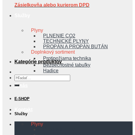
Zásielkovňa alebo kurierom DPD
Služby
Plyny
PLNENIE CO2
TECHNICKÉ PLYNY
PROPÁN A PROPÁN BUTÁN
Doplnkový sortiment
Protipožiarna technika
Kategórie produktov
Bezpečnostné tabuľky
Hadice
Hľadať:
O nás
E-SHOP
Kontakt
Služby
Plyny
PLNENIE CO2
TECHNICKÉ PLYNY