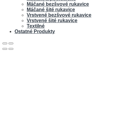
Máčané bezšvové rukavice
Máčané šité rukavice
Vrstvené bezšvové rukavice
Vrstvené šité rukavice
Textilné
Ostatné Produkty