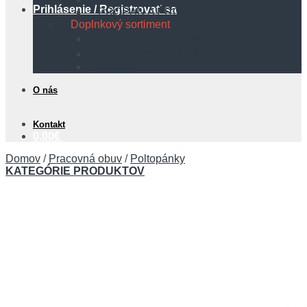
Prihlásenie / Registrovať sa
PROPÁN A PROPÁN BUTÁN
Doplnkový sortiment
Protipožiarna technika
Bezpečnostné tabuľky
Hadice
O nás
Kontakt
0,00
€
Domov
/
Pracovná obuv
/
Poltopánky
KATEGÓRIE PRODUKTOV
Košík
Žiadne produkty v košíku.