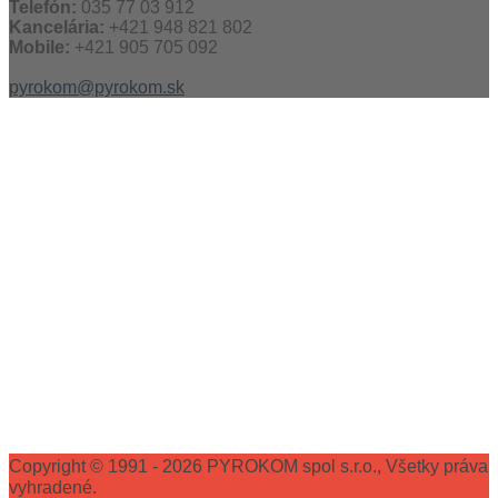
Telefón:
035 77 03 912
Kancelária:
+421 948 821 802
Mobile:
+421 905 705 092
pyrokom@pyrokom.sk
Copyright © 1991 - 2026 PYROKOM spol s.r.o., Všetky práva
vyhradené.