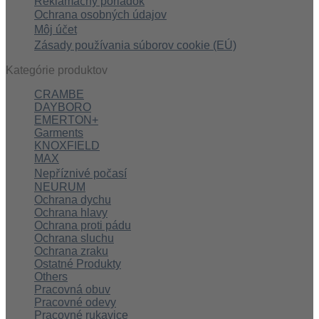
Reklamačný poriadok
Ochrana osobných údajov
Môj účet
Zásady používania súborov cookie (EÚ)
Kategórie produktov
CRAMBE
DAYBORO
EMERTON+
Garments
KNOXFIELD
MAX
Nepříznivé počasí
NEURUM
Ochrana dychu
Ochrana hlavy
Ochrana proti pádu
Ochrana sluchu
Ochrana zraku
Ostatné Produkty
Others
Pracovná obuv
Pracovné odevy
Pracovné rukavice