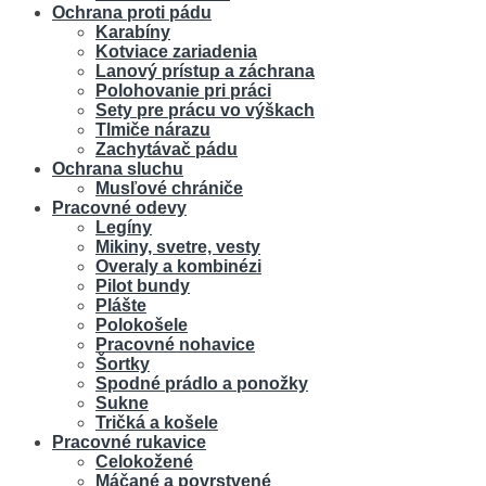
Ochrana proti pádu
Karabíny
Kotviace zariadenia
Lanový prístup a záchrana
Polohovanie pri práci
Sety pre prácu vo výškach
Tlmiče nárazu
Zachytávač pádu
Ochrana sluchu
Musľové chrániče
Pracovné odevy
Legíny
Mikiny, svetre, vesty
Overaly a kombinézi
Pilot bundy
Plášte
Polokošele
Pracovné nohavice
Šortky
Spodné prádlo a ponožky
Sukne
Tričká a košele
Pracovné rukavice
Celokožené
Máčané a povrstvené