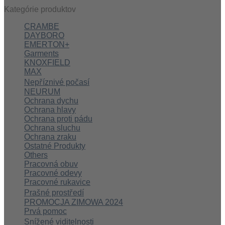
Kategórie produktov
CRAMBE
DAYBORO
EMERTON+
Garments
KNOXFIELD
MAX
Nepříznivé počasí
NEURUM
Ochrana dychu
Ochrana hlavy
Ochrana proti pádu
Ochrana sluchu
Ochrana zraku
Ostatné Produkty
Others
Pracovná obuv
Pracovné odevy
Pracovné rukavice
Prašné prostředí
PROMOCJA ZIMOWA 2024
Prvá pomoc
Snížené viditelnosti