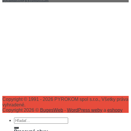
Copyright © 1991 - 2026 PYROKOM spol s.r.o., Všetky práva
vyhradené.
Copyright 2026 ©
BugesWeb
-
WordPress weby
a
eshopy
Hľadať: