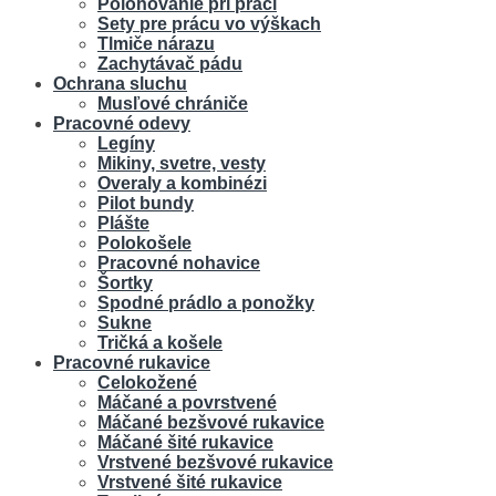
Polohovanie pri práci
Sety pre prácu vo výškach
Tlmiče nárazu
Zachytávač pádu
Ochrana sluchu
Musľové chrániče
Pracovné odevy
Legíny
Mikiny, svetre, vesty
Overaly a kombinézi
Pilot bundy
Plášte
Polokošele
Pracovné nohavice
Šortky
Spodné prádlo a ponožky
Sukne
Tričká a košele
Pracovné rukavice
Celokožené
Máčané a povrstvené
Máčané bezšvové rukavice
Máčané šité rukavice
Vrstvené bezšvové rukavice
Vrstvené šité rukavice