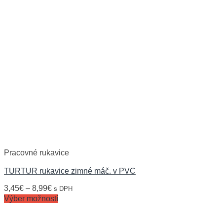
Pracovné rukavice
TURTUR rukavice zimné máč. v PVC
3,45
€
–
8,99
€
s DPH
Výber možností