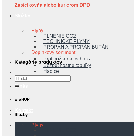
Zásielkovňa alebo kurierom DPD
Služby
Plyny
PLNENIE CO2
TECHNICKÉ PLYNY
PROPÁN A PROPÁN BUTÁN
Doplnkový sortiment
Protipožiarna technika
Kategórie produktov
Bezpečnostné tabuľky
Hadice
Hľadať:
O nás
E-SHOP
Kontakt
Služby
Plyny
PLNENIE CO2
TECHNICKÉ PLYNY