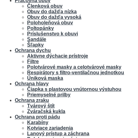
Pracovná obuv
Členková obuv
Obuv do dažďa nízka
Obuv do dažďa vysoká
Poloholeňová obuv
Poltopánky
Príslušenstvo k obuvi
Sandále
Šľapky
Ochrana dychu
Aktivne dýchacie prístroje
Filtre
Polotvárové masky a celotvárové masky
Respirátory s filtro-ventilačnou jednotkou
Úniková maska
Ochrana hlavy
Čiapka s plastovou vnútornou výstuhou
Priemyselné prilby
Ochrana zraku
Tvárový štít
Zváračská kukla
Ochrana proti pádu
Karabíny
Kotviace zariadenia
Lanový prístup a záchrana