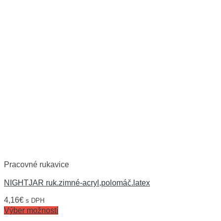
Pracovné rukavice
NIGHTJAR ruk.zimné-acryl,polomáč.latex
4,16
€
s DPH
Výber možností