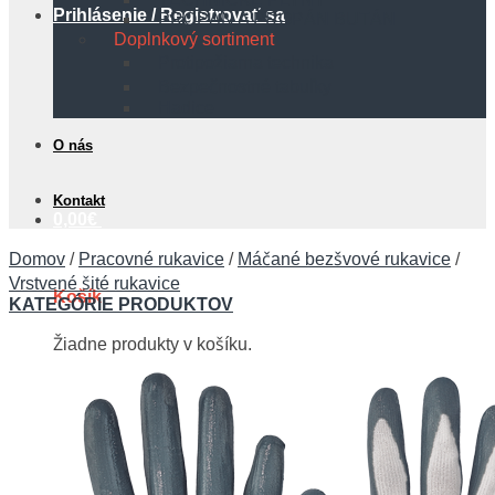
Prihlásenie / Registrovať sa
PROPÁN A PROPÁN BUTÁN
Doplnkový sortiment
Protipožiarna technika
Bezpečnostné tabuľky
Hadice
O nás
Kontakt
0,00
€
Domov
/
Pracovné rukavice
/
Máčané bezšvové rukavice
/
Vrstvené šité rukavice
Košík
KATEGÓRIE PRODUKTOV
Žiadne produkty v košíku.