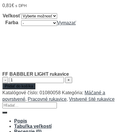
0,81
€
s DPH
Veľkosť
Farba
Vymazať
FF BABBLER LIGHT rukavice
množstvo
FF
Pridať do košíka
BABBLER
Katalógové číslo:
01080058
Kategória:
Máčané a
LIGHT
povrstvené
,
Pracovné rukavice
,
Vrstvené šité rukavice
rukavice
Hľadať:
Popis
Tabuľka veľkostí
Recenzie (0)