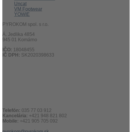
Uncat
VM Footwear
YOWIE
PYROKOM spol. s r.o.
Á. Jedlika 4854
945 01 Komárno
IČO:
18048455
IČ DPH:
SK2020398633
Telefón:
035 77 03 912
Kancelária:
+421 948 821 802
Mobile:
+421 905 705 092
pyrokom@pyrokom.sk