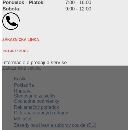
Pondelok - Piatok:
7:00 - 16:00
Sobota:
9:00 - 12:00
ZÁKAZNÍCKA LINKA
+421 35 77 03 912
Informácie o predaji a servise
Zákaznícká sekcia
Košík
Pokladňa
Doprava
Sledovanie zásielky
Obchodné podmienky
Reklamačný poriadok
Ochrana osobných údajov
Môj účet
Zásady používania súborov cookie (EÚ)