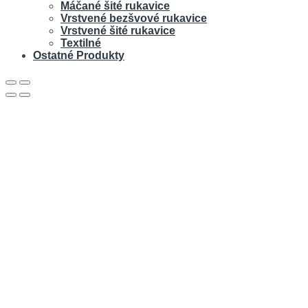
Máčané šité rukavice
Vrstvené bezšvové rukavice
Vrstvené šité rukavice
Textilné
Ostatné Produkty