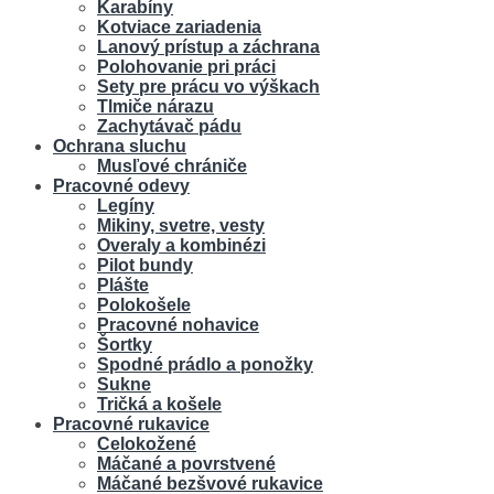
Karabíny
Kotviace zariadenia
Lanový prístup a záchrana
Polohovanie pri práci
Sety pre prácu vo výškach
Tlmiče nárazu
Zachytávač pádu
Ochrana sluchu
Musľové chrániče
Pracovné odevy
Legíny
Mikiny, svetre, vesty
Overaly a kombinézi
Pilot bundy
Plášte
Polokošele
Pracovné nohavice
Šortky
Spodné prádlo a ponožky
Sukne
Tričká a košele
Pracovné rukavice
Celokožené
Máčané a povrstvené
Máčané bezšvové rukavice