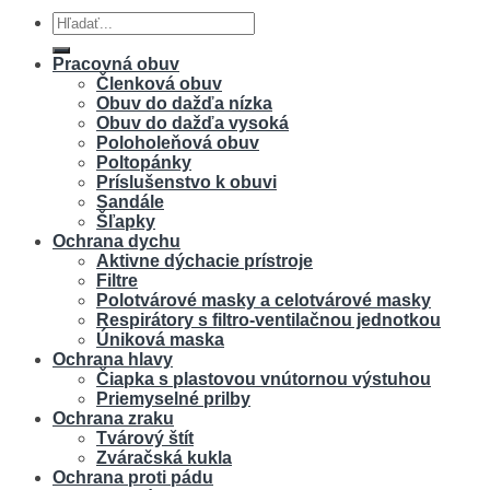
Hľadať:
Pracovná obuv
Členková obuv
Obuv do dažďa nízka
Obuv do dažďa vysoká
Poloholeňová obuv
Poltopánky
Príslušenstvo k obuvi
Sandále
Šľapky
Ochrana dychu
Aktivne dýchacie prístroje
Filtre
Polotvárové masky a celotvárové masky
Respirátory s filtro-ventilačnou jednotkou
Úniková maska
Ochrana hlavy
Čiapka s plastovou vnútornou výstuhou
Priemyselné prilby
Ochrana zraku
Tvárový štít
Zváračská kukla
Ochrana proti pádu