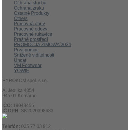
Ochrana sluchu
Ochrana zraku
Ostatné Produkty
Others
Pracovná obuv
Pracovné odevy
Pracovné rukavice
Prašné prostředí
PROMOCJA ZIMOWA 2024
Prvá pomoc
Snížené viditelnosti
Uncat
VM Footwear
YOWIE
PYROKOM spol. s r.o.
Á. Jedlika 4854
945 01 Komárno
IČO:
18048455
IČ DPH:
SK2020398633
Telefón:
035 77 03 912