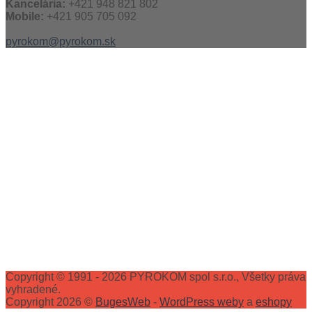
Kancelária:
+421 948 821 802
Mobile:
+421 905 705 092
pyrokom@pyrokom.sk
Copyright © 1991 - 2026 PYROKOM spol s.r.o., Všetky práva
vyhradené.
Copyright 2026 ©
BugesWeb
-
WordPress weby
a
eshopy