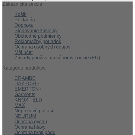
Zákaznícká sekcia
Košík
Pokladňa
Doprava
Sledovanie zásielky
Obchodné podmienky
Reklamačný poriadok
Ochrana osobných údajov
Môj účet
Zásady používania súborov cookie (EÚ)
Kategórie produktov
CRAMBE
DAYBORO
EMERTON+
Garments
KNOXFIELD
MAX
Nepříznivé počasí
NEURUM
Ochrana dychu
Ochrana hlavy
Ochrana proti pádu