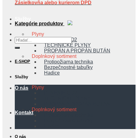
Zásielkovňa alebo kurierom DPD
Služby
Kategórie produktov
Plyny
Hľadať:
PLNENIE CO2
TECHNICKÉ PLYNY
PROPÁN A PROPÁN BUTÁN
Doplnkový sortiment
Protipožiarna technika
E-SHOP
Bezpečnostné tabuľky
Hadice
Služby
Plyny
O nás
PLNENIE CO2
TECHNICKÉ PLYNY
PROPÁN A PROPÁN BUTÁN
Doplnkový sortiment
Kontakt
Protipožiarna technika
Bezpečnostné tabuľky
Hadice
O nás