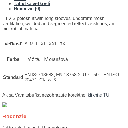
Tabuľka veľkostí
Recenzie (0)
HI-VIS poloshirt with long sleeves; underarm mesh
ventilation; welded and segmented reflective stripes; anti-
mocrobial material.
Veľkosť
S, M, L, XL, XXL, 3XL
Farba
HV žltá, HV oranžová
EN ISO 13688, EN 13758-2, UPF:50+, EN ISO
Standard
20471, Class: 3
Ak sa Vám tabuľka nezobrazuje korektne,
kliknite TU
Recenzie
Nikto zatiaľ nepridal hodnotenie.