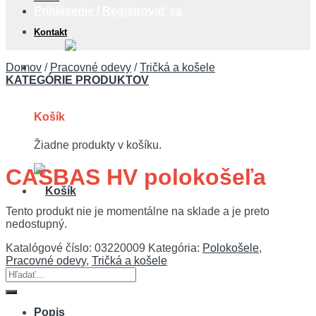
Prihlásenie / Registrovať sa
Kontakt
0,00
€
Domov
/
Pracovné odevy
/
Tričká a košele
KATEGÓRIE PRODUKTOV
Košík
Žiadne produkty v košíku.
CASBAS HV polokošeľa
Tento produkt nie je momentálne na sklade a je preto
nedostupný.
Katalógové číslo:
03220009
Kategória:
Polokošele
,
Pracovné odevy
,
Tričká a košele
Hľadať:
Popis