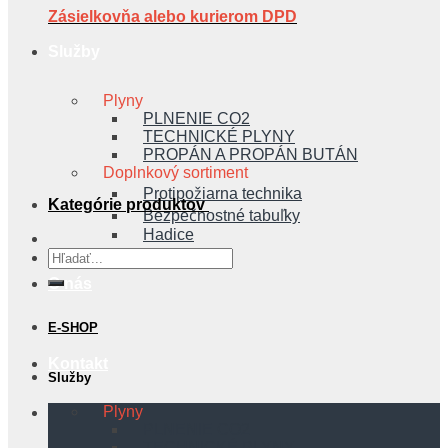
Zásielkovňa alebo kurierom DPD
Služby
Plyny
PLNENIE CO2
TECHNICKÉ PLYNY
PROPÁN A PROPÁN BUTÁN
Doplnkový sortiment
Protipožiarna technika
Kategórie produktov
Bezpečnostné tabuľky
Hadice
Hľadať:
O nás
E-SHOP
Kontakt
Služby
Plyny
PLNENIE CO2
TECHNICKÉ PLYNY