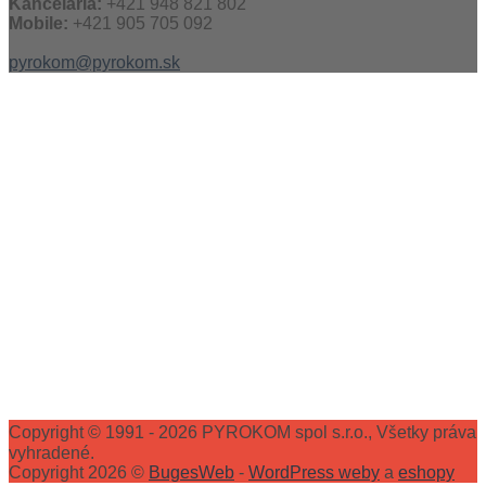
Kancelária:
+421 948 821 802
Mobile:
+421 905 705 092
pyrokom@pyrokom.sk
Copyright © 1991 - 2026 PYROKOM spol s.r.o., Všetky práva
vyhradené.
Copyright 2026 ©
BugesWeb
-
WordPress weby
a
eshopy