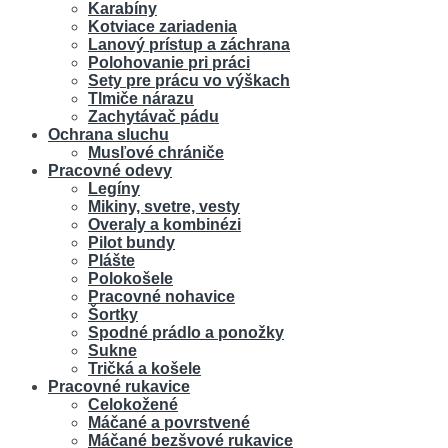
Karabíny
Kotviace zariadenia
Lanový prístup a záchrana
Polohovanie pri práci
Sety pre prácu vo výškach
Tlmiče nárazu
Zachytávač pádu
Ochrana sluchu
Musľové chrániče
Pracovné odevy
Legíny
Mikiny, svetre, vesty
Overaly a kombinézi
Pilot bundy
Plášte
Polokošele
Pracovné nohavice
Šortky
Spodné prádlo a ponožky
Sukne
Tričká a košele
Pracovné rukavice
Celokožené
Máčané a povrstvené
Máčané bezšvové rukavice