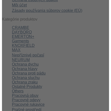
Môj účet
Zásady používania súborov cookie (EÚ)
Kategórie produktov
CRAMBE
DAYBORO
EMERTON+
Garments
KNOXFIELD
MAX
Nepříznivé počasí
NEURUM
Ochrana dychu
Ochrana hlavy
Ochrana proti pádu
Ochrana sluchu
Ochrana zraku
Ostatné Produkty
Others
Pracovná obuv
Pracovné odevy
Pracovné rukavice
Prašné prostředí