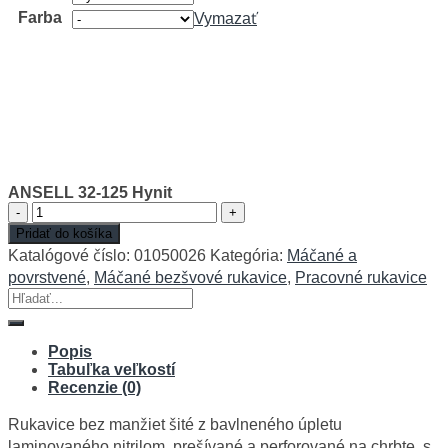
Farba
Vymazať
ANSELL 32-125 Hynit
množstvo
ANSELL
Pridať do košíka
32-
Katalógové číslo:
01050026
Kategória:
Máčané a
125
povrstvené
,
Máčané bezšvové rukavice
,
Pracovné rukavice
Hynit
Hľadať:
Popis
Tabuľka veľkostí
Recenzie (0)
Rukavice bez manžiet šité z bavlneného úpletu
laminovaného nitrilom, prešívané a perforované na chrbte, s