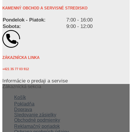
KAMENNÝ OBCHOD A SERVISNÉ STREDISKO
Pondelok - Piatok:
7:00 - 16:00
Sobota:
9:00 - 12:00
ZÁKAZNÍCKA LINKA
+421 35 77 03 912
Informácie o predaji a servise
Zákaznícká sekcia
Košík
Pokladňa
Doprava
Sledovanie zásielky
Obchodné podmienky
Reklamačný poriadok
Ochrana osobných údajov