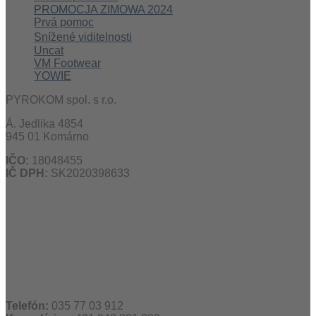
PROMOCJA ZIMOWA 2024
Prvá pomoc
Snížené viditelnosti
Uncat
VM Footwear
YOWIE
PYROKOM spol. s r.o.
Á. Jedlika 4854
945 01 Komárno
IČO:
18048455
IČ DPH:
SK2020398633
Telefón:
035 77 03 912