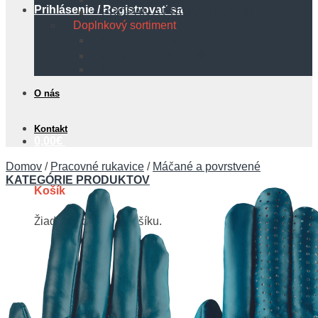
Prihlásenie / Registrovať sa
PROPÁN A PROPÁN BUTÁN
Doplnkový sortiment
Protipožiarna technika
Bezpečnostné tabuľky
Hadice
O nás
Kontakt
0,00
€
Domov
/
Pracovné rukavice
/
Máčané a povrstvené
KATEGÓRIE PRODUKTOV
Košík
Žiadne produkty v košíku.