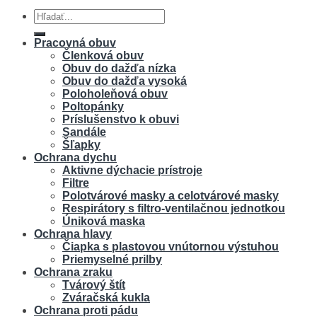
Hľadať:
Pracovná obuv
Členková obuv
Obuv do dažďa nízka
Obuv do dažďa vysoká
Poloholeňová obuv
Poltopánky
Príslušenstvo k obuvi
Sandále
Šľapky
Ochrana dychu
Aktivne dýchacie prístroje
Filtre
Polotvárové masky a celotvárové masky
Respirátory s filtro-ventilačnou jednotkou
Úniková maska
Ochrana hlavy
Čiapka s plastovou vnútornou výstuhou
Priemyselné prilby
Ochrana zraku
Tvárový štít
Zváračská kukla
Ochrana proti pádu