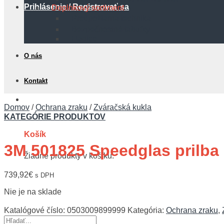
Prihlásenie / Registrovať sa
Doplnkový sortiment
Protipožiarna technika
Bezpečnostné tabuľky
Hadice
O nás
Kontakt
0,00
€
Domov
/
Ochrana zraku
/
Zváračská kukla
KATEGÓRIE PRODUKTOV
Košík
3M 501825 Speedglas prilba
Žiadne produkty v košíku.
739,92
€
s DPH
Nie je na sklade
Katalógové číslo:
0503009899999
Kategória:
Ochrana zraku
,
Hľadať: