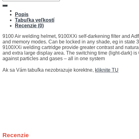
Popis
Tabuľka veľkostí
Recenzie (0)
9100 Air welding helmet, 9100XXi self-darkening filter and Adfl
and memory modes. Can be locked in any shade, eg in state 3 
9100XXi welding cartridge provide greater contrast and natura
and extra large display area. The switching time (light-dark) is 0.
against particles and gases – all in one system
Ak sa Vám tabuľka nezobrazuje korektne,
kliknite TU
Recenzie